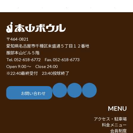
〒464-0821
愛知県名古屋市千種区末盛通５丁目１２番地
服部本山ビル５階
Tel. 052-618-6772 Fax. 052-618-6773
Open 9:00 ～ Close 24:00
※22:40最終受付 23:40投球終了
ア
ア
ア
イ
イ
イ
コ
コ
コ
お問い合わせ
ン
ン
ン
リ
リ
リ
ン
ン
ン
MENU
ク
ク
ク
アクセス・駐車場
料金メニュー
会員制度