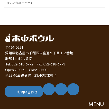
すみ光保のエッセイ
〒464-0821
愛知県名古屋市千種区末盛通５丁目１２番地
服部本山ビル５階
Tel. 052-618-6772 Fax. 052-618-6773
Open 9:00 ～ Close 24:00
※22:40最終受付 23:40投球終了
ア
ア
ア
イ
イ
イ
コ
コ
コ
お問い合わせ
ン
ン
ン
リ
リ
リ
ン
ン
ン
MENU
ク
ク
ク