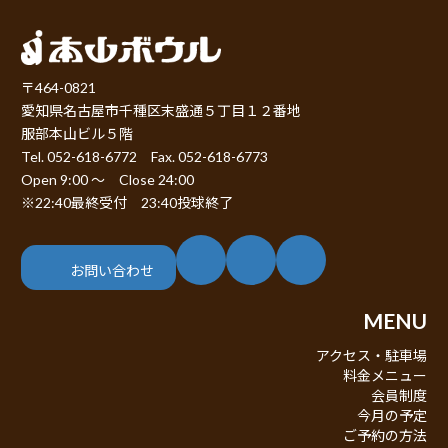
〒464-0821
愛知県名古屋市千種区末盛通５丁目１２番地
服部本山ビル５階
Tel. 052-618-6772 Fax. 052-618-6773
Open 9:00 ～ Close 24:00
※22:40最終受付 23:40投球終了
ア
ア
ア
イ
イ
イ
コ
コ
コ
お問い合わせ
ン
ン
ン
リ
リ
リ
ン
ン
ン
MENU
ク
ク
ク
アクセス・駐車場
料金メニュー
会員制度
今月の予定
ご予約の方法